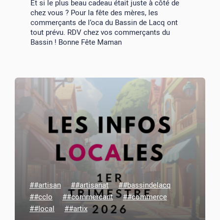
Et si le plus beau cadeau était juste à côté de
chez vous ? Pour la fête des mères, les
commerçants de l’oca du Bassin de Lacq ont
tout prévu. RDV chez vos commerçants du
Bassin ! Bonne Fête Maman
##artisan
##artisanat
##bassindelacq
##cclo
##commercant
##commerce
##local
##artix