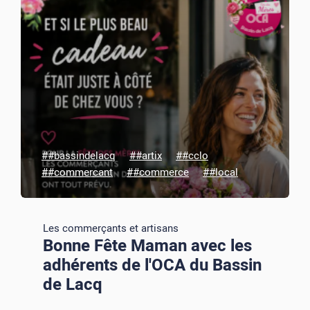
##bassindelacq
##artix
##cclo
##commercant
##commerce
##local
Les commerçants et artisans
Bonne Fête Maman avec les
adhérents de l'OCA du Bassin
de Lacq