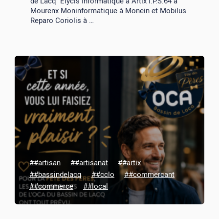
de Lacq Elycis Informatique à Artix I.P.S.64 à
Mourenx Moninformatique à Monein et Mobilus
Reparo Coriolis à …
##artisan
##artisanat
##artix
##bassindelacq
##cclo
##commercant
##commerce
##local