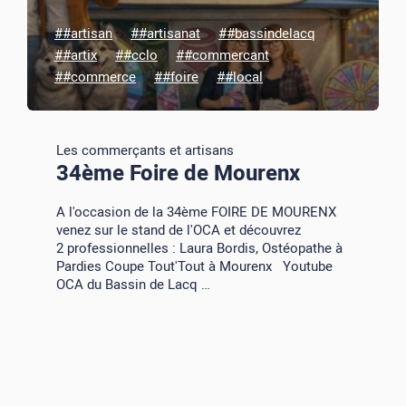
##artisan
##artisanat
##bassindelacq
##artix
##cclo
##commercant
##commerce
##foire
##local
Les commerçants et artisans
34ème Foire de Mourenx
A l'occasion de la 34ème FOIRE DE MOURENX
venez sur le stand de l'OCA et découvrez
2 professionnelles : Laura Bordis, Ostéopathe à
Pardies Coupe Tout'Tout à Mourenx Youtube
OCA du Bassin de Lacq …