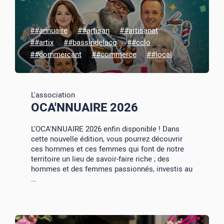
##annuaire
##artisan
##artisanat
##artix
##bassindelacq
##cclo
##commercant
##commerce
##local
L'association
OCA'NNUAIRE 2026
L'OCA'NNUAIRE 2026 enfin disponible ! Dans
cette nouvelle édition, vous pourrez découvrir
ces hommes et ces femmes qui font de notre
territoire un lieu de savoir-faire riche ; des
hommes et des femmes passionnés, investis au
…