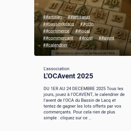
##artisan
##artisanat
##bassindelacq
##cclo
##commerce
##local
##commercant
##noel
##avent
##calendrier
L'association
L'OCAvent 2025
DU 1ER AU 24 DECEMBRE 2025 Tous les
jours, jouez à l'OCAVENT, le calendrier de
l'avent de l'OCA du Bassin de Lacq et
tentez de gagner les lots offerts par vos
commerçants. Pour cela rien de plus
simple : cliquez sur ce …