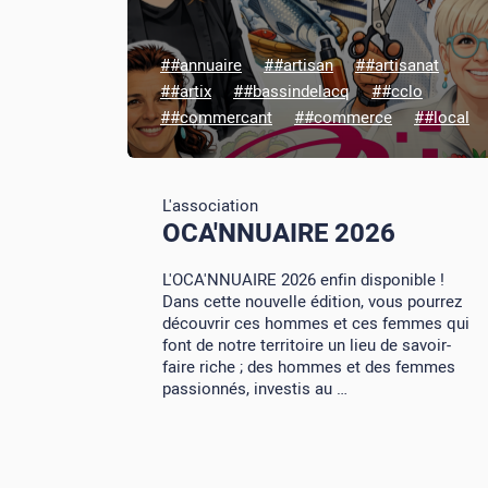
##annuaire
##artisan
##artisanat
##artix
##bassindelacq
##cclo
##commercant
##commerce
##local
L'association
OCA'NNUAIRE 2026
L'OCA'NNUAIRE 2026 enfin disponible !
Dans cette nouvelle édition, vous pourrez
découvrir ces hommes et ces femmes qui
font de notre territoire un lieu de savoir-
faire riche ; des hommes et des femmes
passionnés, investis au …