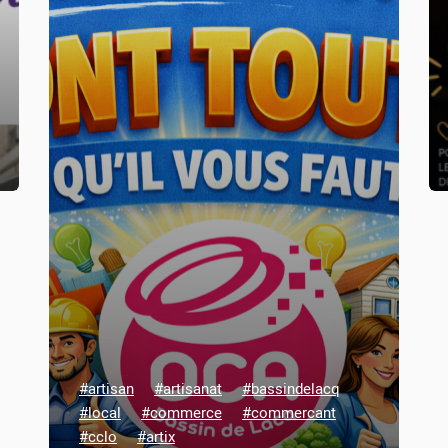
#artisan
#artisanat
#bassindelacq
#local
#commerce
#commercant
#cclo
#artix