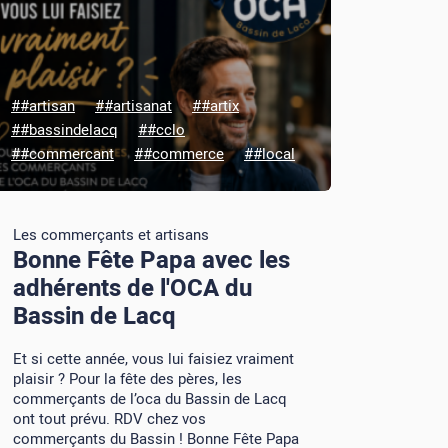
##artisan
##artisanat
##artix
##bassindelacq
##cclo
##commercant
##commerce
##local
Les commerçants et artisans
Bonne Fête Papa avec les
adhérents de l'OCA du
Bassin de Lacq
Et si cette année, vous lui faisiez vraiment
plaisir ? Pour la fête des pères, les
commerçants de l’oca du Bassin de Lacq
ont tout prévu. RDV chez vos
commerçants du Bassin ! Bonne Fête Papa