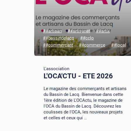
##artisan
##artisanat
##artix
##bassindelacq
##cclo
##commercant
##commerce
##local
L'association
L'OCA'CTU - ETE 2026
Le magazine des commerçants et artisans
du Bassin de Lacq. Bienvenue dans cette
1ère édition de L'OCActu, le magazine de
l'OCA du Bassin de Lacq. Découvrez les
coulisses de l'OCA, les nouveaux projets
et celles et ceux qui …