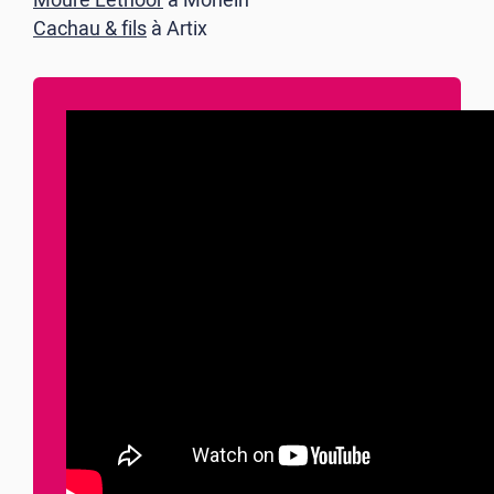
Moure Lethoor
à Monein
Cachau & fils
à Artix