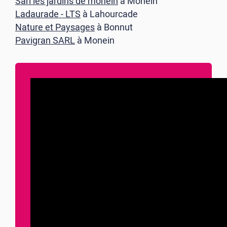
Sarl les jardins de monein
à Monein
Ladaurade - LTS
à Lahourcade
Nature et Paysages
à Bonnut
Pavigran SARL
à Monein