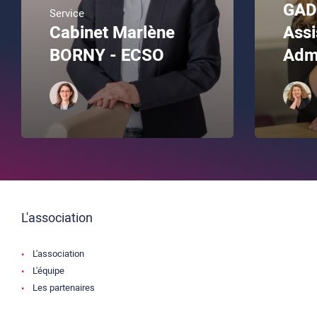
GAD
Service
Cabinet Marlène
Assi
BORNY - ECSO
Admi
L'association
L'association
L'équipe
Les partenaires