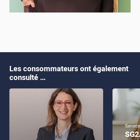
Les consommateurs ont également
consulté …
Servic
SG2