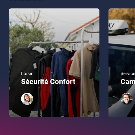
Loisir
Servic
Sécurité Confort
Cam