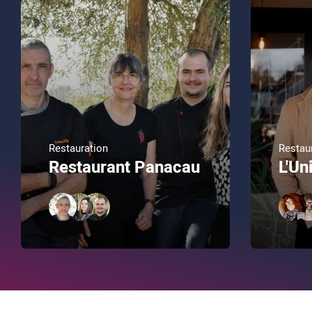
Restauration
Restau
Restaurant Panacau
L'Un