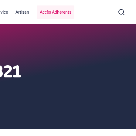
rvice
Artisan
Accès Adhérents
321