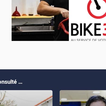
nsulté …