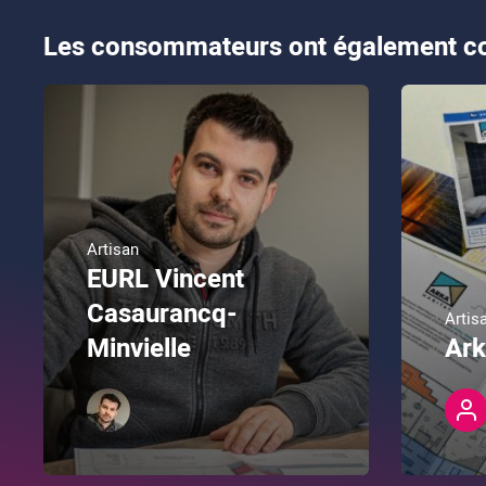
Les consommateurs ont également co
Artisan
EURL Vincent
Casaurancq-
Artis
Minvielle
Ark