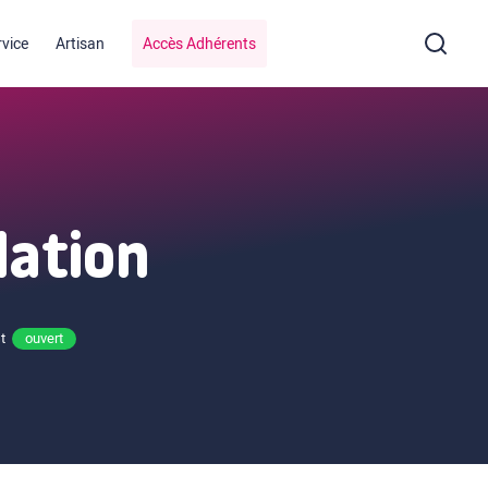
rvice
Artisan
Accès Adhérents
lation
t
ouvert