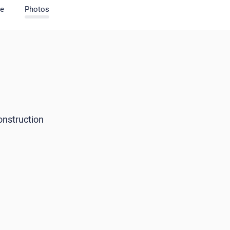
pe
Photos
onstruction