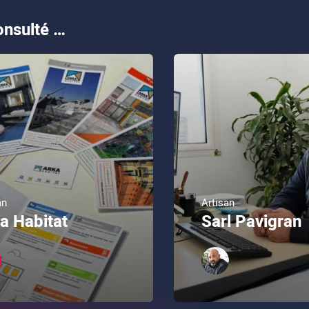
nsulté …
an
Artisan
a Habitat
Sarl Pavigran